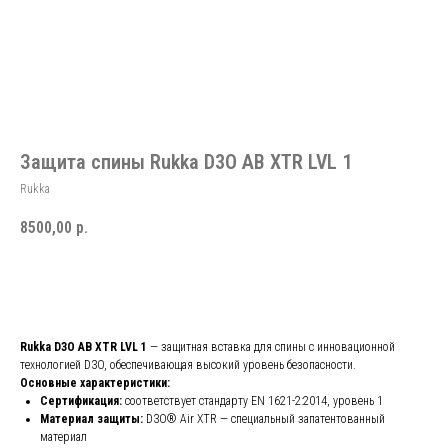
Защита спины Rukka D3O AB XTR LVL 1
Rukka
8500,00
р.
Добавить в корзину
Rukka D3O AB XTR LVL 1
— защитная вставка для спины с инновационной
технологией D3O, обеспечивающая высокий уровень безопасности.
Основные характеристики:
Сертификация:
соответствует стандарту EN 1621-2:2014, уровень 1
Материал защиты:
D3O® Air XTR — специальный запатентованный
материал