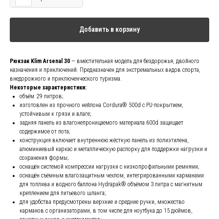
Добавить в корзину
Рюкзак Klim Arsenal 30
— вместительная модель для бездорожья, двойного
назначения и приключений. Предназначен для экстремальных видов спорта,
внедорожного и приключенческого туризма.
Некоторые характеристики:
объём: 29 литров;
изготовлен из прочного нейлона Cordura® 500d с PU-покрытием,
устойчивым к грязи и влаге;
задняя панель из влагонепроницаемого материала 600d защищает
содержимое от пота;
конструкция включает внутреннюю жёсткую панель из полиэтилена,
алюминиевый каркас и металлическую распорку для поддержки нагрузки и
сохранения формы;
оснащён системой компрессии нагрузки с низкопрофильными ремнями;
оснащён съёмным влагозащитным чехлом, интегрированными карманами
для топлива и водного баллона Hydrapak® объёмом 3 литра с магнитным
креплением для питьевого шланга;
для удобства предусмотрены верхние и средние ручки, множество
карманов с организаторами, в том числе для ноутбука до 15 дюймов,