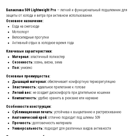
Балаклава 509 Lightweight Pro
— легкий и функциональный подшлемник для
защиты от холода и ветра при активном использовании.
Основное назначение:
Езда на снегоходе
Мотоспорт
Велосипедные прогулки
Активный отдых в холодное время года
Ключевые характеристики:
Материал:
эластичный полиэстер
Сезонность:
осень, весна, зима
Пол:
унисекс
Основные преимущества:
Дышащий материал:
обеспечивает комфортную терморегуляцию
Эластичность:
идеальное прилегание к голове
Легкий вес:
не создает дискомфорта при длительном ношении
Компактность:
удобно хранить в рюкзаке или кармане
Особенности конструкции:
Сублимационная печать:
устойчива к выцветанию и растрескиванию
Анатомический крой:
отлично подходит под шлемы 509
Прочность:
долговечность материала
Универсальность:
подходит для различных видов активности