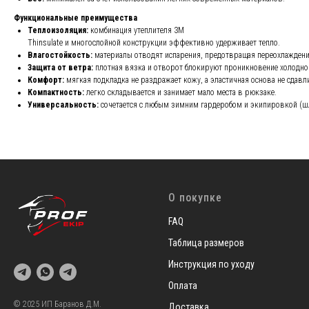
Функциональные преимущества
Теплоизоляция:
комбинация утеплителя 3M
Thinsulate и многослойной конструкции эффективно удерживает тепло.
Влагостойкость:
материалы отводят испарения, предотвращая переохлажден
Защита от ветра:
плотная вязка и отворот блокируют проникновение холодно
Комфорт:
мягкая подкладка не раздражает кожу, а эластичная основа не сдавл
Компактность:
легко складывается и занимает мало места в рюкзаке.
Универсальность:
сочетается с любым зимним гардеробом и экипировкой (
О покупке
FAQ
Таблица размеров
Инструкция по уходу
Оплата
© 2025 ИП Баранов Д.М.
Доставка