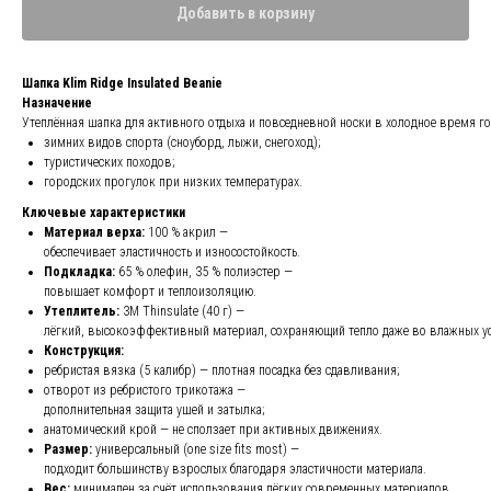
Добавить в корзину
Шапка Klim Ridge Insulated Beanie
Назначение
Утеплённая шапка для активного отдыха и повседневной носки в холодное время го
зимних видов спорта (сноуборд, лыжи, снегоход);
туристических походов;
городских прогулок при низких температурах.
Ключевые характеристики
Материал верха:
100 % акрил —
обеспечивает эластичность и износостойкость.
Подкладка:
65 % олефин, 35 % полиэстер —
повышает комфорт и теплоизоляцию.
Утеплитель:
3M Thinsulate (40 г) —
лёгкий, высокоэффективный материал, сохраняющий тепло даже во влажных у
Конструкция:
ребристая вязка (5 калибр) — плотная посадка без сдавливания;
отворот из ребристого трикотажа —
дополнительная защита ушей и затылка;
анатомический крой — не сползает при активных движениях.
Размер:
универсальный (one size fits most) —
подходит большинству взрослых благодаря эластичности материала.
Вес:
минимален за счёт использования лёгких современных материалов.