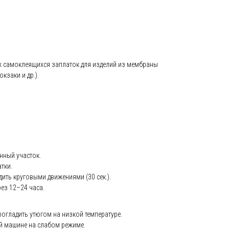
х самоклеящихся заплаток для изделий из мембраны
юкзаки и др.).
нный участок.
тки.
ить круговыми движениями (30 сек.).
ез 12–24 часа.
огладить утюгом на низкой температуре.
ой машине на слабом режиме.