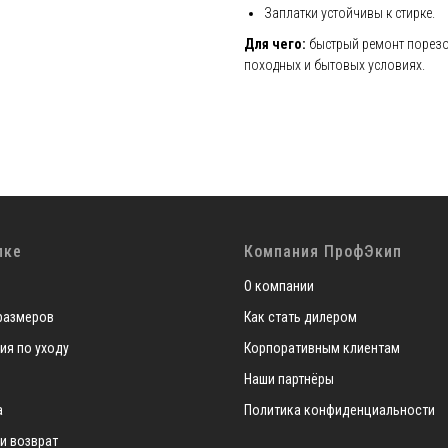
Заплатки устойчивы к стирке.
Для чего:
быстрый ремонт порезо
походных и бытовых условиях.
пке
Компания ПрофЭкип
О компании
размеров
Как стать дилером
ия по уходу
Корпоративным клиентам
Наши партнёры
а
Политика конфиденциальности
 и возврат