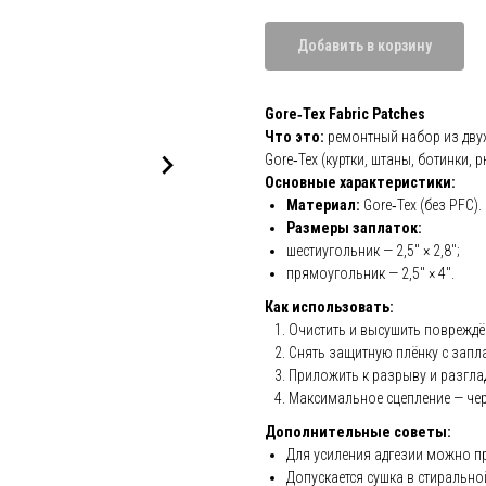
Добавить в корзину
Gore‑Tex Fabric Patches
Что это:
ремонтный набор из дву
Gore‑Tex (куртки, штаны, ботинки, р
Основные характеристики:
Материал:
Gore‑Tex (без PFC).
Размеры заплаток:
шестиугольник — 2,5″ × 2,8″;
прямоугольник — 2,5″ × 4″.
Как использовать:
Очистить и высушить повреждё
Снять защитную плёнку с запла
Приложить к разрыву и разглад
Максимальное сцепление — чер
Дополнительные советы:
Для усиления адгезии можно пр
Допускается сушка в стиральн