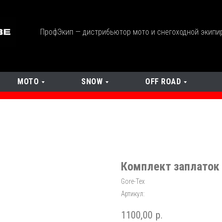
ПрофЭкип — дистрибьютор мото и снегоходной экипи
МОТО
SNOW
OFF ROAD
Комплект заплаток 
Gore-Tex
Артикул:
1100,00
р.