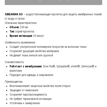
SIBEARIAN GO
— водоотталкивающая пропитка для защиты мембранных тканей
от воды и грязи.
Основные характеристики:
Объем
: 250 мл
Тип
: спрей-пропитка
Время активации
: 20 минут
Особенности применения:
Создает ультратонкое полимерное покрытие на волокнах ткани
Сохраняет дышащие свойства материала
Не делает ткань липкой или хрупкой
Совместимость:
Работает с мембранами
: Gore-Tex®, Sympatex®, eVent®, Dermizax® и
аналогами
Подходит для одежды и снаряжения
Преимущества:
Восстанавливает защитные свойства после стирки
Защищает от намокания
Сохраняет паропроницаемость
Не требует термической активации
Устойчива к замерзанию