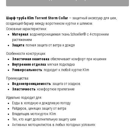
Шарф-труба Klim Torrent Storm Collar
— защитный аксессуар для шеи,
создающий барьер между воротником куртки и шлемом.
Основные характеристики:
Материал
: водонепроницаемая ткань Schoeller® с 4-сторонним
растяжением
Защита
: полная защита от ветра и дождя
Особенности конструкции:
Эластичная окантовка
: обеспечивает комфорт при ношении
Внутренняя отделка
: мягкая подкладка
Универсальность
: подходит к любой куртке Klim
Преимущества:
Водонепроницаемость
: защита от осадков
Эластичность
: комфортное прилегание
Идеально подходит для:
Езды в холодную и дождливую погоду
Райдеров, ценящих защиту от ветра
Владельцев мотокурток Klim
Тех, кто ищет дополнительную защиту шеи
Активных мотоциклистов в любых погодных условиях