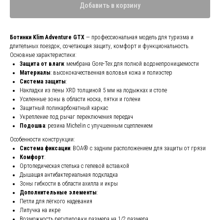
Добавить в корзину
Ботинки Klim Adventure GTX
— профессиональная модель для туризма и
длительных поездок, сочетающая защиту, комфорт и функциональность.
Основные характеристики:
Защита от влаги
: мембрана Gore-Tex для полной водонепроницаемости
Материалы
: высококачественная воловья кожа и полиэстер
Система защиты
:
Накладки из пены XRD толщиной 5 мм на лодыжках и стопе
Усиленные зоны в области носка, пятки и голени
Защитный поликарбонатный каркас
Укрепление под рычаг переключения передач
Подошва
: резина Michelin с улучшенным сцеплением
Особенности конструкции:
Система фиксации
: BOA® с задним расположением для защиты от грязи
Комфорт
:
Ортопедическая стелька с гелевой вставкой
Дышащая антибактериальная подкладка
Зоны гибкости в области ахилла и икры
Дополнительные элементы
:
Петли для лёгкого надевания
Липучка на икре
Возможность регулировки размера на 1/2 размера