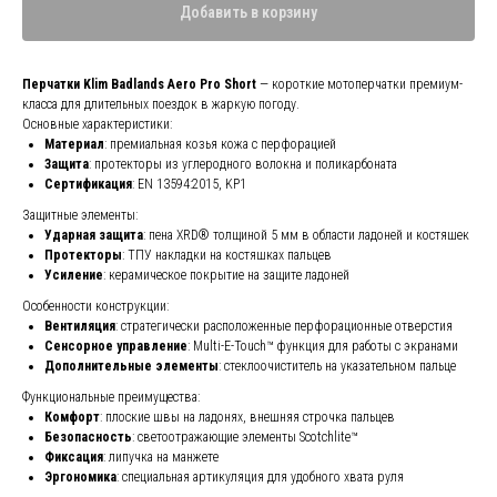
Добавить в корзину
Перчатки Klim Badlands Aero Pro Short
— короткие мотоперчатки премиум-
класса для длительных поездок в жаркую погоду.
Основные характеристики:
Материал
: премиальная козья кожа с перфорацией
Защита
: протекторы из углеродного волокна и поликарбоната
Сертификация
: EN 13594:2015, KP1
Защитные элементы:
Ударная защита
: пена XRD® толщиной 5 мм в области ладоней и костяшек
Протекторы
: ТПУ накладки на костяшках пальцев
Усиление
: керамическое покрытие на защите ладоней
Особенности конструкции:
Вентиляция
: стратегически расположенные перфорационные отверстия
Сенсорное управление
: Multi-E-Touch™ функция для работы с экранами
Дополнительные элементы
: стеклоочиститель на указательном пальце
Функциональные преимущества:
Комфорт
: плоские швы на ладонях, внешняя строчка пальцев
Безопасность
: светоотражающие элементы Scotchlite™
Фиксация
: липучка на манжете
Эргономика
: специальная артикуляция для удобного хвата руля