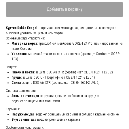
Добавить в корзину
Куртка Rukka Exegal
— премиальная мотокуртка для длительных поездок с
высоким уровнем защиты и комфорта.
Основные характеристики:
Материал верха
: трёхслойная мембрана GORE-TEX Pro, ламинированная на
ткань Cordura
Усиления
: вставки Armacor на локтях и плечах (арамид + Cordura + GORE-
TEX)
Защита:
Плечи и локти
: защита D3O Air XTR (сертификат CE EN 1621-1 LVL 2)
Грудь
: защита D3O CP1 (сертификат CE EN 1621-3 LVL 1)
Спина
: защита D3O Air XTR (сертификат CE EN 1621-2 LVL 2)
Система вентиляции:
Зоны вентиляции
: на рукавах, спине, по бокам и на груди с
водонепроницаемыми молниями
Карманы:
Наружные
: два водонепроницаемых кармана и большой карман на спине
Внутренние
: два водонепроницаемых кармана
Особенности конструкции: