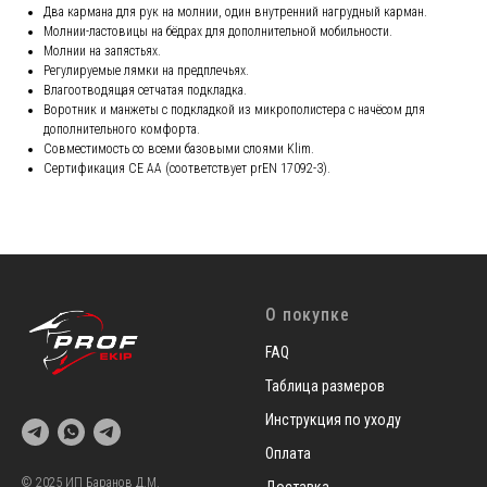
Два кармана для рук на молнии, один внутренний нагрудный карман.
Молнии-ластовицы на бёдрах для дополнительной мобильности.
Молнии на запястьях.
Регулируемые лямки на предплечьях.
Влагоотводящая сетчатая подкладка.
Воротник и манжеты с подкладкой из микрополистера с начёсом для
дополнительного комфорта.
Совместимость со всеми базовыми слоями Klim.
Сертификация CE AA (соответствует prEN 17092-3).
О покупке
FAQ
Таблица размеров
Инструкция по уходу
Оплата
© 2025 ИП Баранов Д.М.
Доставка