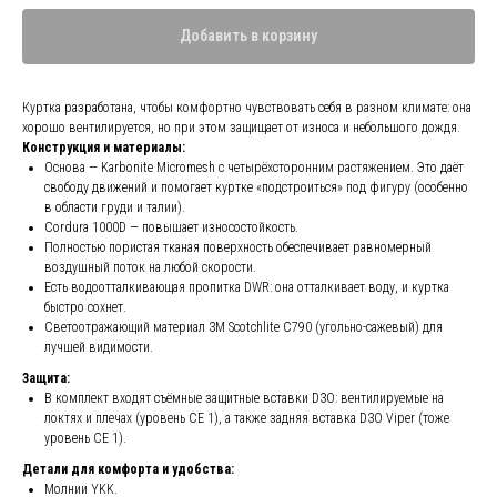
Добавить в корзину
Куртка разработана, чтобы комфортно чувствовать себя в разном климате: она
хорошо вентилируется, но при этом защищает от износа и небольшого дождя.
Конструкция и материалы:
Основа — Karbonite Micromesh с четырёхсторонним растяжением. Это даёт
свободу движений и помогает куртке «подстроиться» под фигуру (особенно
в области груди и талии).
Cordura 1000D — повышает износостойкость.
Полностью пористая тканая поверхность обеспечивает равномерный
воздушный поток на любой скорости.
Есть водоотталкивающая пропитка DWR: она отталкивает воду, и куртка
быстро сохнет.
Светоотражающий материал 3M Scotchlite C790 (угольно-сажевый) для
лучшей видимости.
Защита:
В комплект входят съёмные защитные вставки D3O: вентилируемые на
локтях и плечах (уровень CE 1), а также задняя вставка D3O Viper (тоже
уровень CE 1).
Детали для комфорта и удобства:
Молнии YKK.