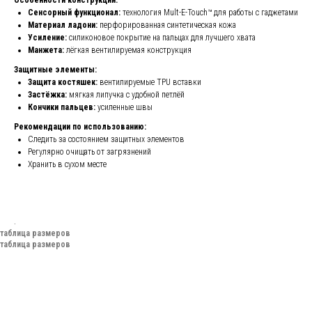
Особенности конструкции:
Сенсорный функционал:
технология Mult-E-Touch™ для работы с гаджетами
Материал ладони:
перфорированная синтетическая кожа
Усиление:
силиконовое покрытие на пальцах для лучшего хвата
Манжета:
лёгкая вентилируемая конструкция
Защитные элементы:
Защита костяшек:
вентилируемые TPU вставки
Застёжка:
мягкая липучка с удобной петлёй
Кончики пальцев:
усиленные швы
Рекомендации по использованию:
Следить за состоянием защитных элементов
Регулярно очищать от загрязнений
Хранить в сухом месте
.
таблица размеров
таблица размеров