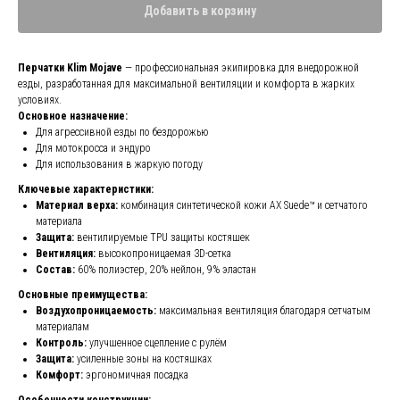
Добавить в корзину
Перчатки Klim Mojave
— профессиональная экипировка для внедорожной
езды, разработанная для максимальной вентиляции и комфорта в жарких
условиях.
Основное назначение:
Для агрессивной езды по бездорожью
Для мотокросса и эндуро
Для использования в жаркую погоду
Ключевые характеристики:
Материал верха:
комбинация синтетической кожи AX Suede™ и сетчатого
материала
Защита:
вентилируемые TPU защиты костяшек
Вентиляция:
высокопроницаемая 3D-сетка
Состав:
60% полиэстер, 20% нейлон, 9% эластан
Основные преимущества:
Воздухопроницаемость:
максимальная вентиляция благодаря сетчатым
материалам
Контроль:
улучшенное сцепление с рулём
Защита:
усиленные зоны на костяшках
Комфорт:
эргономичная посадка