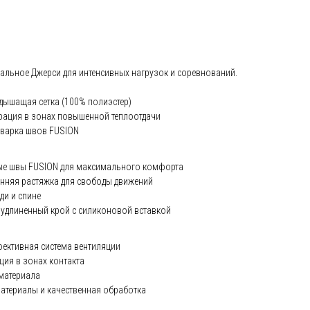
льное Джерси для интенсивных нагрузок и соревнований.
дышащая сетка (100% полиэстер)
ация в зонах повышенной теплоотдачи
сварка швов FUSION
е швы FUSION для максимального комфорта
нняя растяжка для свободы движений
ди и спине
удлиненный крой с силиконовой вставкой
ективная система вентиляции
ия в зонах контакта
материала
атериалы и качественная обработка