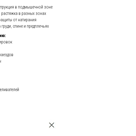
трукция в подмышечной зоне
растяжка в разных зонах
защиты от натирания
 груди, спине и предплечьях
ию:
нировок
заездов
ы
еливателей