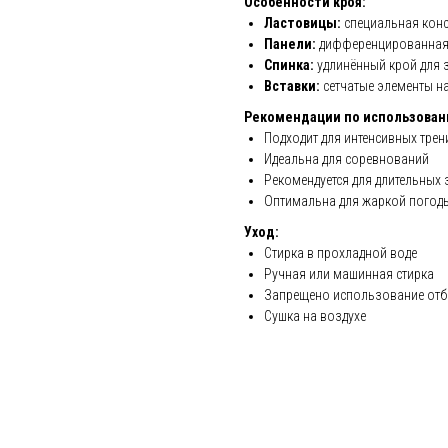
Особенности кроя:
Ластовицы:
специальная конс
Панели:
дифференцированная 
Спинка:
удлинённый крой для 
Вставки:
сетчатые элементы на
Рекомендации по использован
Подходит для интенсивных тре
Идеальна для соревнований
Рекомендуется для длительных 
Оптимальна для жаркой погод
Уход:
Стирка в прохладной воде
Ручная или машинная стирка
Запрещено использование отб
Сушка на воздухе