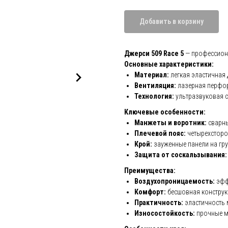
Добавить в корзину
Джерси 509 Race 5
— профессиона
Основные характеристики:
Материал:
легкая эластичная 
Вентиляция:
лазерная перфор
Технология:
ультразвуковая 
Ключевые особенности:
Манжеты и воротник:
сварны
Плечевой пояс:
четырехсторо
Крой:
зауженные панели на гру
Защита от соскальзывания:
Преимущества:
Воздухопроницаемость:
эфф
Комфорт:
бесшовная конструкц
Практичность:
эластичность 
Износостойкость:
прочные м