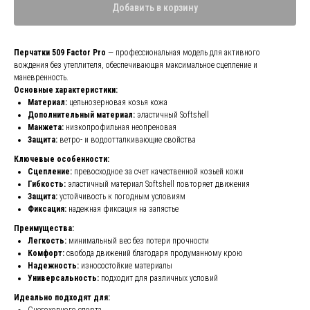
Добавить в корзину
Перчатки 509 Factor Pro
— профессиональная модель для активного
вождения без утеплителя, обеспечивающая максимальное сцепление и
маневренность.
Основные характеристики:
Материал:
цельнозерновая козья кожа
Дополнительный материал:
эластичный Softshell
Манжета:
низкопрофильная неопреновая
Защита:
ветро- и водоотталкивающие свойства
Ключевые особенности:
Сцепление:
превосходное за счет качественной козьей кожи
Гибкость:
эластичный материал Softshell повторяет движения
Защита:
устойчивость к погодным условиям
Фиксация:
надежная фиксация на запястье
Преимущества:
Легкость:
минимальный вес без потери прочности
Комфорт:
свобода движений благодаря продуманному крою
Надежность:
износостойкие материалы
Универсальность:
подходит для различных условий
Идеально подходят для:
Снегоходного спорта