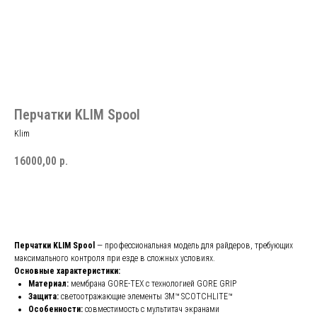
Перчатки KLIM Spool
Klim
16000,00
р.
Добавить в корзину
Перчатки KLIM Spool
— профессиональная модель для райдеров, требующих
максимального контроля при езде в сложных условиях.
Основные характеристики:
Материал:
мембрана GORE-TEX с технологией GORE GRIP
Защита:
светоотражающие элементы 3M™ SCOTCHLITE™
Особенности:
совместимость с мультитач экранами