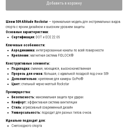
Добавить в корзину
Шлем 509 Altitude Rockstar
— премиальная модель для экстремальных видов
спорта с ярким дизайном и высоким уровнем защиты.
Основные характеристики:
Сертификация:
DOT и ECE 22.05
Ключевые особенности:
Аэродинамика:
интегрированные каналы по всей поверхности
Крепление:
магнитная система FIDLOCK®
Конструктивные элементы:
Подкладка:
съемная, моющаяся, высококачественная
Прорезь для очков:
большая, с идеальной посадкой под очки 509
Дополнительно:
крепление для камеры GoPro®
Цвет:
стильный черно-желтый Rockstar
Преимущества:
Безопасность:
максимальная защита при ударах
Комфорт:
эффективная система вентиляции
Стиль:
агрессивный современный дизайн
Универсальность:
подходит для разных типов очков
Идеально подходит для:
Снегоходного спорта