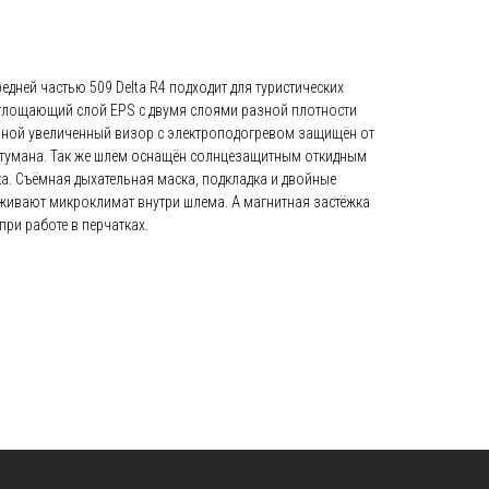
дней частью 509 Delta R4 подходит для туристических
глощающий слой EPS с двумя слоями разной плотности
йной увеличенный визор с электроподогревом защищён от
 тумана. Так же шлем оснащён солнцезащитным откидным
а. Съёмная дыхательная маска, подкладка и двойные
живают микроклимат внутри шлема. А магнитная застёжка
при работе в перчатках.