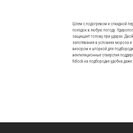
Добавить в корзину
Шлем с подогревом и откидной пере
поездок в любую погоду. Ударопо
защищает голову при ударах. Дво
запотевания в условиях мороза и
визором и шторкой для подбородк
вентиляционные отверстия поддер
fidlock на подбородке удобна даже 