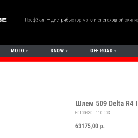
ПрофЭкип — дистрибьютор мото и снегоходной экипи
МОТО
SNOW
OFF ROAD
Шлем 509 Delta R4 I
F01004300-110-003
63175,00
р.