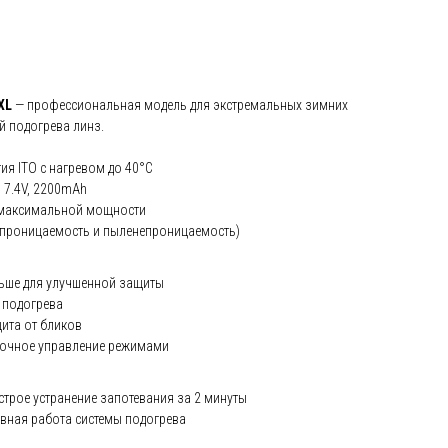
XL
— профессиональная модель для экстремальных зимних
й подогрева линз.
ия ITO с нагревом до 40°C
 7.4V, 2200mAh
 максимальной мощности
епроницаемость и пыленепроницаемость)
ьше для улучшенной защиты
 подогрева
ита от бликов
очное управление режимами
трое устранение запотевания за 2 минуты
вная работа системы подогрева