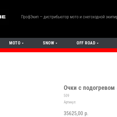
ПрофЭкип — дистрибьютор мото и снегоходной экипи
МОТО
SNOW
OFF ROAD
Очки с подогревом 
509
Артикул:
35625,00
р.