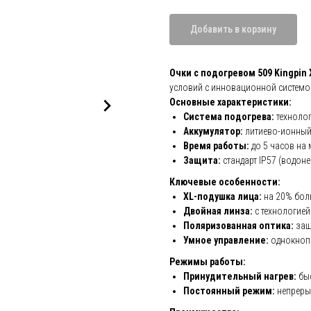
Добавить в корзину
Очки с подогревом 509 Kingpin 
условий с инновационной системо
Основные характеристики:
Система подогрева:
технолог
Аккумулятор:
литиево-ионный
Время работы:
до 5 часов на
Защита:
стандарт IP57 (водон
Ключевые особенности:
XL-подушка лица:
на 20% бол
Двойная линза:
с технологией
Поляризованная оптика:
защ
Умное управление:
однокноп
Режимы работы:
Принудительный нагрев:
быс
Постоянный режим:
непреры