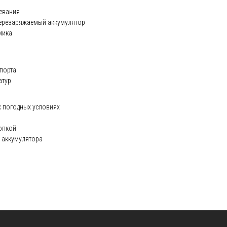
евания
ерезаряжаемый аккумулятор
мика
порта
атур
 погодных условиях
опкой
 аккумулятора