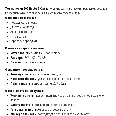
Термоноски 509 Route 5 Casual
— универсальные носки премиум-класса для
повседневного использования и активного образа жизни.
Основное назначение:
Повседневная носка
Длительные поездки
Активный отдых
Путешествия
Городские прогулки
Ключевые характеристики:
Материал:
смесь хлопка и полиэстера
Размеры:
S-M, L-XL, 2XL-3XL
Сезонность:
всесезонная
Основные преимущества:
Комфорт:
мягкая и приятная текстура
Износостойкость:
усиленные зоны в пятке и носке
Практичность:
подходят для любой обуви
Особенности конструкции:
Усиленные зоны:
дополнительные укрепления в местах повышенного
износа
Эластичность:
плотная посадка без скольжения
Гигроскопичность:
быстрое отведение влаги
Универсальность:
подходят для разных видов активности