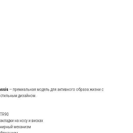
ssis
— премиальная модель для активного образа жизни с
 стильным дизайном.
 TR90
кладки на носу и висках
рнирный механизм
обтеканием