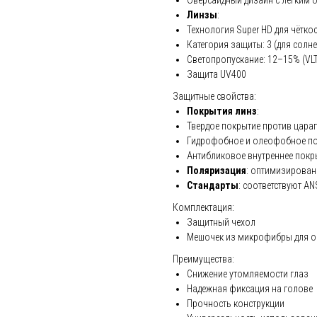
Линзы
:
Технология Super HD для чётко
Категория защиты: 3 (для солн
Светопропускание: 12–15% (VLT
Защита UV400
Защитные свойства:
Покрытия линз
:
Твердое покрытие против цара
Гидрофобное и олеофобное п
Антибликовое внутреннее покр
Поляризация
: оптимизирован
Стандарты
: соответствуют AN
Комплектация:
Защитный чехол
Мешочек из микрофибры для о
Преимущества:
Снижение утомляемости глаз
Надежная фиксация на голове
Прочность конструкции