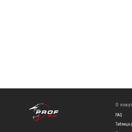
О поку
FAQ
Таблица 