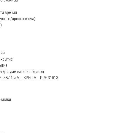
сти зрения
ечного/яркого света)
)
пин
окрытие
ытие
а для уменьшения бликов
SI Z87.1 и MIL-SPEC MIL PRF 31013
чистки