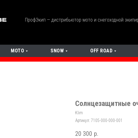
ПрофЭкип — дистрибьютор мото и снегоходной экипи
МОТО
SNOW
OFF ROAD
Солнцезащитные оч
Klim
Артикул:
7105-000-000-001
20 300
р.