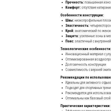
Прочность:
повышенная износ
Комфорт:
отсутствие натирани
Особенности конструкции:
Швы:
низкопрофильные плоск
Эластичность:
четырехсторо
Крой:
анатомический по женск
Защита:
усиленные зоны в ме
Пояс:
эластичный с внутренней
Технологические особенности
Инновационный материал с ул
Оптимизированная воздухопр
Долговечность конструкции
Совместимость с верхней экип
Рекомендации по использован
Идеальны для активного отдых
Подходят для спортивных трен
Рекомендуется для использова
Оптимальны как базовый слой
Практические характеристики: