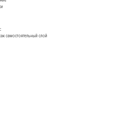
ние
ки
:
ак самостоятельный слой