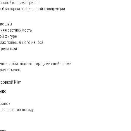
остойкость материала
я благодаря специальной конструкции
ие швы
нняя растяжимость
ой фигуре
стах повышенного износа
 резинкой
:
учшенными влагоотводящими свойствами
оницаемость
ировкой Klim
ию:
а
ировок
ния в теплую погоду