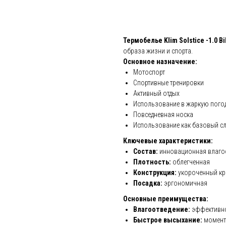
Добавить в корзину
Термобелье Klim Solstice -1.0 Bi
образа жизни и спорта.
Основное назначение:
Мотоспорт
Спортивные тренировки
Активный отдых
Использование в жаркую пого
Повседневная носка
Использование как базовый с
Ключевые характеристики:
Состав:
инновационная влаго
Плотность:
облегченная
Конструкция:
укороченный кр
Посадка:
эргономичная
Основные преимущества:
Влагоотведение:
эффективное
Быстрое высыхание:
момент