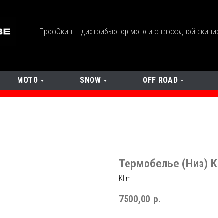
ПрофЭкип — дистрибьютор мото и снегоходной экипи
МОТО
SNOW
OFF ROAD
Термобелье (Низ) Kli
Klim
7500,00
р.