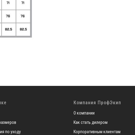
пке
Компания ПрофЭкип
О компании
размеров
Как стать дилером
ия по уходу
Корпоративным клиентам