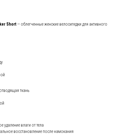
ker Short
— облегченные женские велосипедки для активного
ду
лой
отводящая ткань
ой
 удаление влаги от тела
альное восстановление после намокания