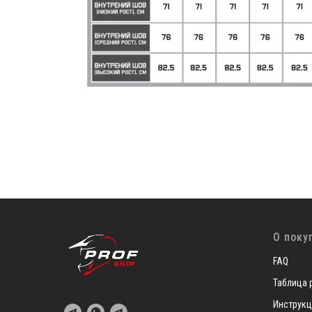
О поку
FAQ
Таблица 
Инструкц